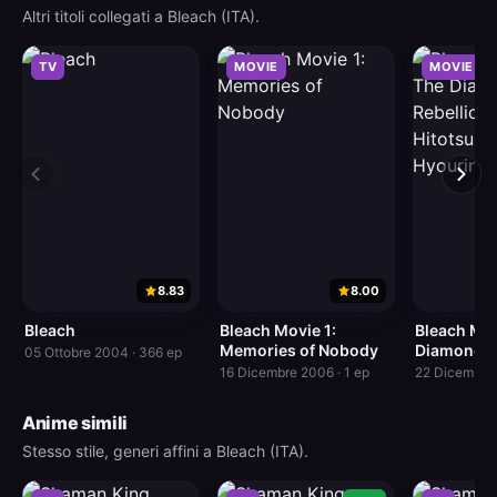
Altri titoli collegati a Bleach (ITA).
TV
MOVIE
MOVIE
8.83
8.00
Bleach
Bleach Movie 1:
Bleach Mov
Memories of Nobody
DiamondD
05 Ottobre 2004 · 366 ep
Rebellion 
16 Dicembre 2006 · 1 ep
22 Dicembre 
Hitotsu no
Hyourinm
Anime simili
Stesso stile, generi affini a Bleach (ITA).