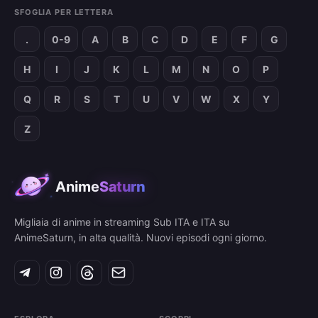
SFOGLIA PER LETTERA
.
0-9
A
B
C
D
E
F
G
H
I
J
K
L
M
N
O
P
Q
R
S
T
U
V
W
X
Y
Z
Anime
Saturn
Migliaia di anime in streaming Sub ITA e ITA su
AnimeSaturn, in alta qualità. Nuovi episodi ogni giorno.