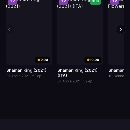
TV
TV
DUB
TV
9.00
10.00
Shaman King (2021)
Shaman King (2021)
Shaman Ki
(ITA)
01 Aprile 2021 · 52 ep
10 Gennaio 2
01 Aprile 2021 · 52 ep