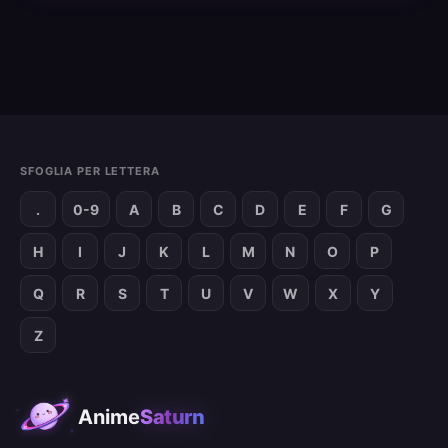
SFOGLIA PER LETTERA
.
0-9
A
B
C
D
E
F
G
H
I
J
K
L
M
N
O
P
Q
R
S
T
U
V
W
X
Y
Z
Anime
Saturn