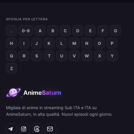
SFOGLIA PER LETTERA
.
0-9
A
B
C
D
E
F
G
H
I
J
K
L
M
N
O
P
Q
R
S
T
U
V
W
X
Y
Z
Anime
Saturn
Migliaia di anime in streaming Sub ITA e ITA su
AnimeSaturn, in alta qualità. Nuovi episodi ogni giorno.