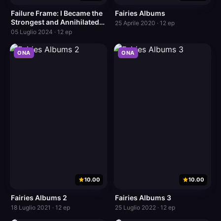
Failure Frame: I Became the
Fairies Albums
Strongest and Annihilated
25 Aprile 2020 · 12 ep
Everything With Low-Level
05 Luglio 2024 · 12 ep
Spells
ONA
ONA
10.00
10.00
Fairies Albums 2
Fairies Albums 3
18 Luglio 2021 · 12 ep
25 Luglio 2022 · 12 ep