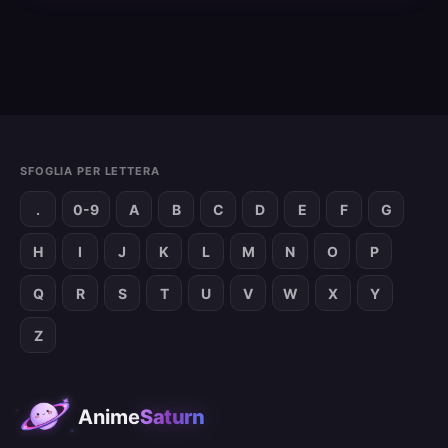
SFOGLIA PER LETTERA
.
0-9
A
B
C
D
E
F
G
H
I
J
K
L
M
N
O
P
Q
R
S
T
U
V
W
X
Y
Z
Anime
Saturn