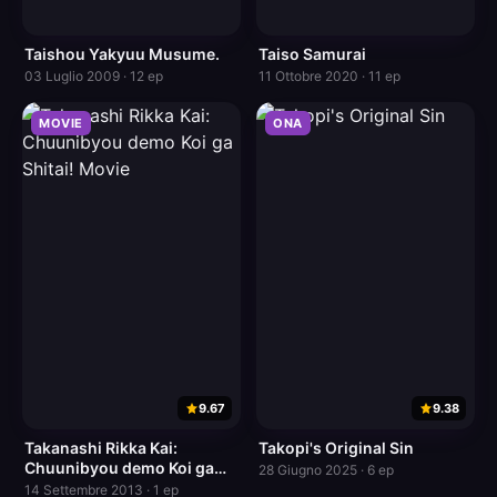
Taishou Yakyuu Musume.
Taiso Samurai
03 Luglio 2009 · 12 ep
11 Ottobre 2020 · 11 ep
MOVIE
ONA
9.67
9.38
Takanashi Rikka Kai:
Takopi's Original Sin
Chuunibyou demo Koi ga
28 Giugno 2025 · 6 ep
Shitai! Movie
14 Settembre 2013 · 1 ep