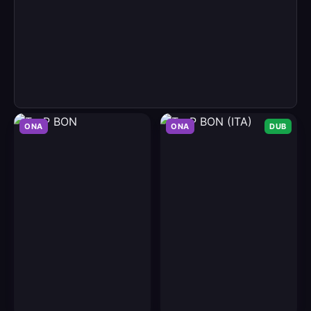
ONA
ONA
DUB