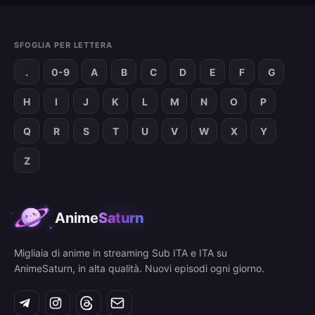
SFOGLIA PER LETTERA
.
0-9
A
B
C
D
E
F
G
H
I
J
K
L
M
N
O
P
Q
R
S
T
U
V
W
X
Y
Z
Anime
Saturn
Migliaia di anime in streaming Sub ITA e ITA su
AnimeSaturn, in alta qualità. Nuovi episodi ogni giorno.