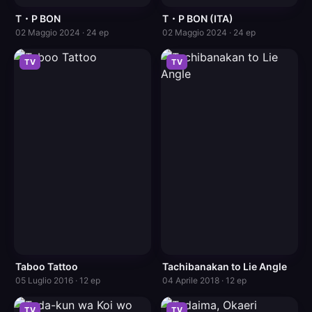
T・P BON
T・P BON (ITA)
02 Maggio 2024 · 24 ep
02 Maggio 2024 · 24 ep
TV
TV
Taboo Tattoo
Tachibanakan to Lie Angle
05 Luglio 2016 · 12 ep
04 Aprile 2018 · 12 ep
TV
TV