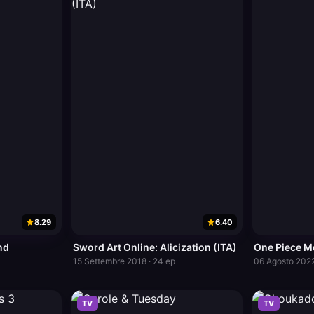
8.29
6.40
nd
Sword Art Online: Alicization (ITA)
One Piece M
15 Settembre 2018 · 24 ep
06 Agosto 2022
TV
TV