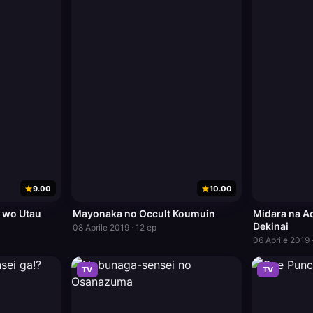
9.00
10.00
i wo Utau
Mayonaka no Occult Koumuin
Midara na A
Dekinai
08 Aprile 2019 · 12 ep
06 Aprile 2019 
TV
TV