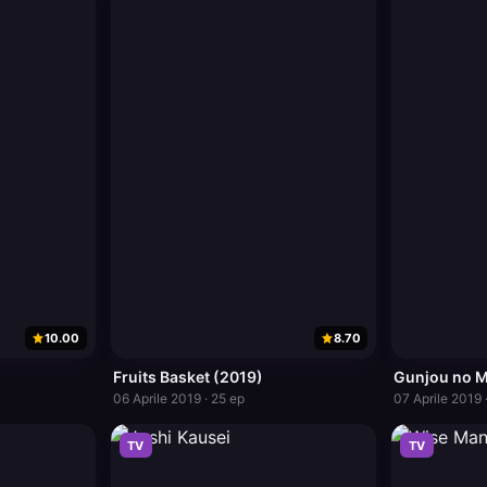
10.00
8.70
Fruits Basket (2019)
Gunjou no 
06 Aprile 2019 · 25 ep
07 Aprile 2019 
TV
TV