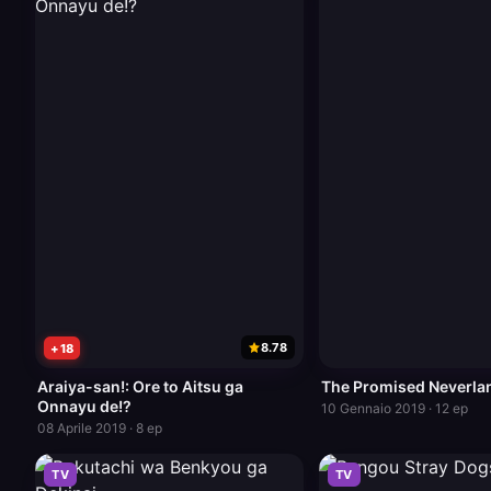
8.78
+18
Araiya-san!: Ore to Aitsu ga
The Promised Neverla
Onnayu de!?
10 Gennaio 2019 · 12 ep
08 Aprile 2019 · 8 ep
TV
TV