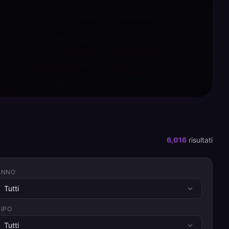
6,016
risultati
ANNO
Tutti
TIPO
Tutti