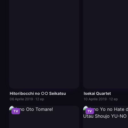
Hitoribocchi no ○○ Seikatsu
Isekai Quartet
06 Aprile 2019 · 12 ep
10 Aprile 2019 · 12 ep
TV
TV