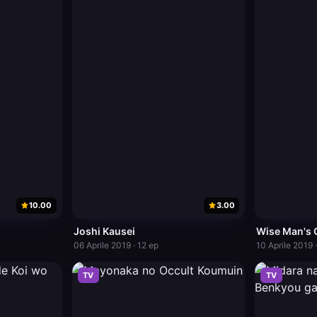
10.00
3.00
Joshi Kausei
Wise Man's 
06 Aprile 2019 · 12 ep
10 Aprile 2019 
TV
TV