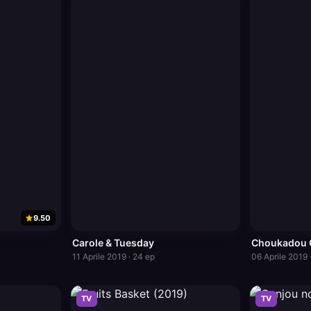
9.50
Carole & Tuesday
Choukadou G
11 Aprile 2019 · 24 ep
06 Aprile 2019 
TV
TV