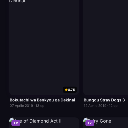
8.75
Bokutachi wa Benkyou ga Dekinai
Bungou Stray Dogs 3
07 Aprile 2019 · 13 ep
12 Aprile 2019 · 12 ep
TV
TV