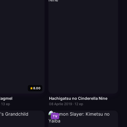
8.00
Magmel
Hachigatsu no Cinderella Nine
· 13 ep
08 Aprile 2019 · 12 ep
TV