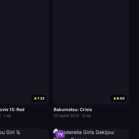
7.33
8.00
ovie 15: Red
Bakumatsu: Crisis
 · 1 ep
05 Aprile 2019 · 12 ep
TV