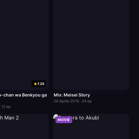
7.25
o-chan wa Benkyou ga
Mix: Meisei Story
06 Aprile 2019 · 24 ep
· 12 ep
MOVIE