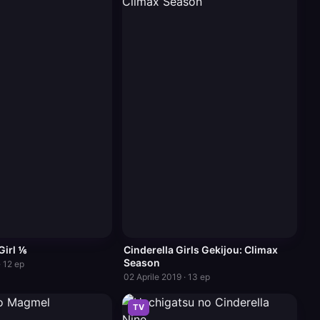
irl ⅙
Cinderella Girls Gekijou: Climax
Season
· 12 ep
02 Aprile 2019 · 13 ep
TV