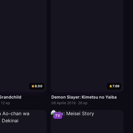
8.00
7.69
Grandchild
Demon Slayer: Kimetsu no Yaiba
· 12 ep
06 Aprile 2019 · 26 ep
TV