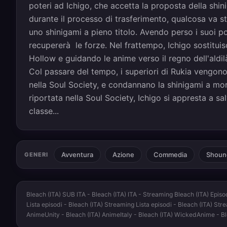
poteri ad Ichigo, che accetta la proposta della shini
durante il processo di trasferimento, qualcosa va st
uno shinigami a pieno titolo. Avendo perso i suoi p
recupererà le forze. Nel frattempo, Ichigo sostitui
Hollow e guidando le anime verso il regno dell'aldi
Col passare del tempo, i superiori di Rukia vengono 
nella Soul Society, e condannano la shinigami a mo
riportata nella Soul Society, Ichigo si appresta a sa
classe...
Avventura
Azione
Commedia
Shoun
GENERI
Bleach (ITA) SUB ITA - Bleach (ITA) ITA - Streaming Bleach (ITA) Episo
Lista episodi - Bleach (ITA) Streaming Lista episodi - Bleach (ITA) St
AnimeUnity - Bleach (ITA) AnimeItaly - Bleach (ITA) WickedAnime - B