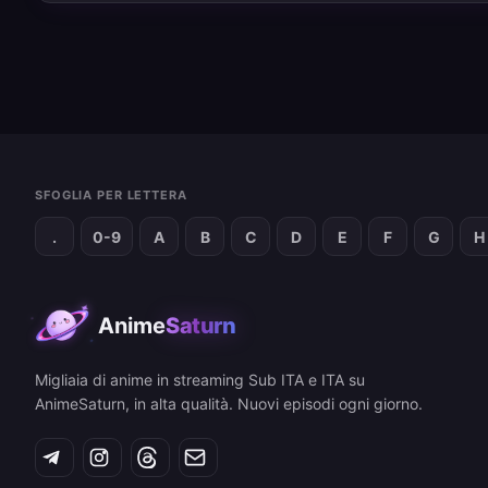
SFOGLIA PER LETTERA
.
0-9
A
B
C
D
E
F
G
H
Anime
Saturn
Migliaia di anime in streaming Sub ITA e ITA su
AnimeSaturn, in alta qualità. Nuovi episodi ogni giorno.