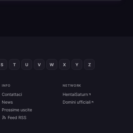
S
T
U
V
W
X
Y
Z
INFO
NETWORK
Contattaci
HentaiSaturn
News
Domini ufficiali
Prossime uscite
Feed RSS