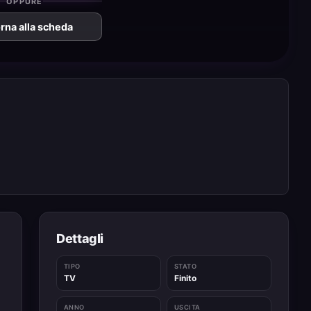
OPPURE
rna alla scheda
Dettagli
TIPO
STATO
TV
Finito
ANNO
USCITA