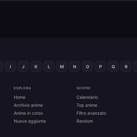
I
J
K
L
M
N
O
P
Q
R
ESPLORA
SCOPRI
Home
Calendario
Archivio anime
Top anime
Anime in corso
Filtro avanzato
Nuove aggiunte
Random