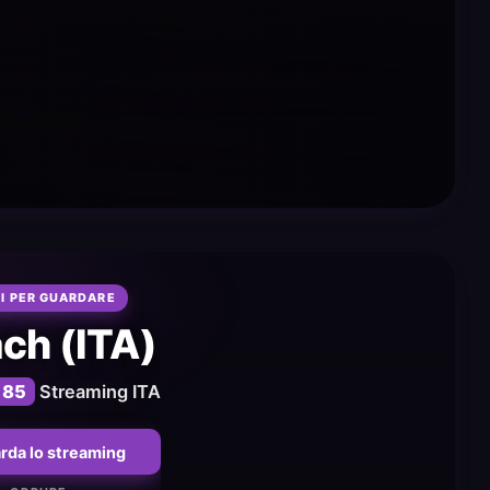
I PER GUARDARE
ch (ITA)
85
Streaming ITA
rda lo streaming