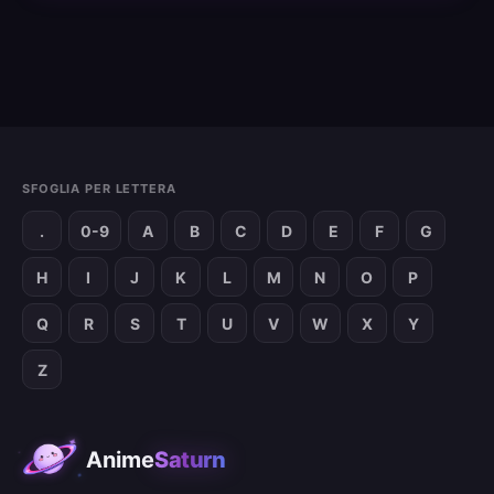
SFOGLIA PER LETTERA
.
0-9
A
B
C
D
E
F
G
H
I
J
K
L
M
N
O
P
Q
R
S
T
U
V
W
X
Y
Z
Anime
Saturn