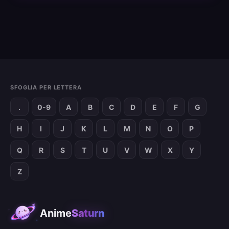
SFOGLIA PER LETTERA
.
0-9
A
B
C
D
E
F
G
H
I
J
K
L
M
N
O
P
Q
R
S
T
U
V
W
X
Y
Z
Anime
Saturn