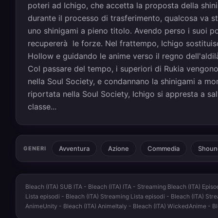
poteri ad Ichigo, che accetta la proposta della shini
durante il processo di trasferimento, qualcosa va st
uno shinigami a pieno titolo. Avendo perso i suoi p
recupererà le forze. Nel frattempo, Ichigo sostitui
Hollow e guidando le anime verso il regno dell'aldi
Col passare del tempo, i superiori di Rukia vengono 
nella Soul Society, e condannano la shinigami a mo
riportata nella Soul Society, Ichigo si appresta a sa
classe...
Avventura
Azione
Commedia
Shoun
GENERI
Bleach (ITA) SUB ITA - Bleach (ITA) ITA - Streaming Bleach (ITA) Episo
Lista episodi - Bleach (ITA) Streaming Lista episodi - Bleach (ITA) St
AnimeUnity - Bleach (ITA) AnimeItaly - Bleach (ITA) WickedAnime - B