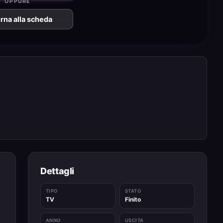
OPPURE
rna alla scheda
Dettagli
TIPO
STATO
TV
Finito
ANNO
USCITA