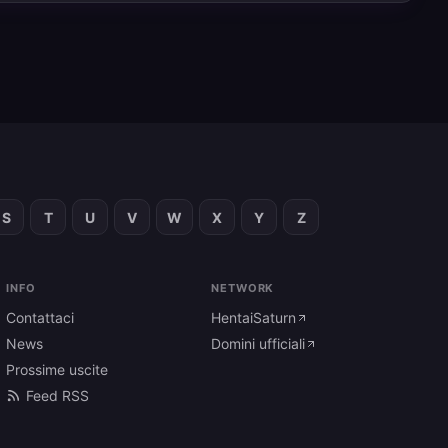
S
T
U
V
W
X
Y
Z
INFO
NETWORK
Contattaci
HentaiSaturn
News
Domini ufficiali
Prossime uscite
Feed RSS