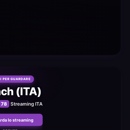
I PER GUARDARE
ch (ITA)
78
Streaming ITA
rda lo streaming