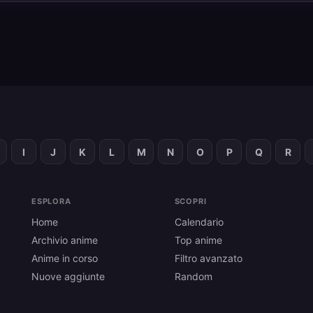
I
J
K
L
M
N
O
P
Q
R
ESPLORA
SCOPRI
Home
Calendario
Archivio anime
Top anime
Anime in corso
Filtro avanzato
Nuove aggiunte
Random