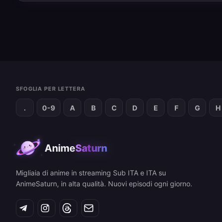
SFOGLIA PER LETTERA
.
0-9
A
B
C
D
E
F
G
H
Anime
Saturn
Migliaia di anime in streaming Sub ITA e ITA su
AnimeSaturn, in alta qualità. Nuovi episodi ogni giorno.