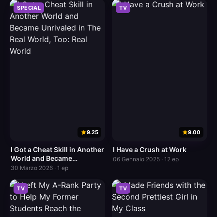
SPECIAL
TV
9.25
9.00
I Got a Cheat Skill in Another
I Have a Crush at Work
World and Became
06 Gennaio 2025 · 12 ep
Unrivaled in The Real World,
30 Marzo 2026 · 1 ep
Too: Real World
TV
TV