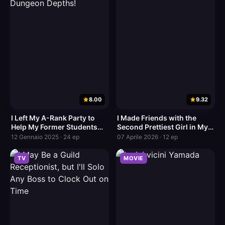
8.00
9.32
I Left My A-Rank Party to
I Made Friends with the
Help My Former Students
Second Prettiest Girl in My
Reach the Dungeon Depths!
Class
12 Gennaio 2025 · 24 ep
07 Aprile 2026 · 12 ep
TV
MOVIE