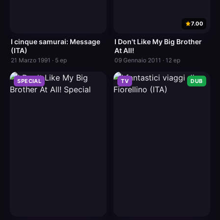
7.00
I cinque samurai: Message
I Don't Like My Big Brother
(ITA)
At All!
21 Marzo 1991 · 5 ep
09 Gennaio 2011 · 12 ep
SPECIAL
TV
DUB