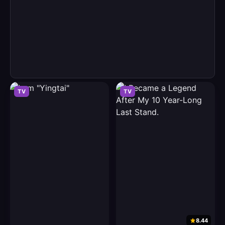
TV
TV
8.44