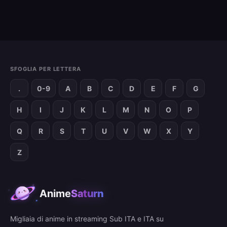
SFOGLIA PER LETTERA
.
0-9
A
B
C
D
E
F
G
H
I
J
K
L
M
N
O
P
Q
R
S
T
U
V
W
X
Y
Z
Anime
Saturn
Migliaia di anime in streaming Sub ITA e ITA su