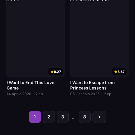
9.27
8.67
I Want to End This Love
I Want to Escape from
Game
Princess Lessons
14 Aprile 2026 · 12 ep
05 Gennaio 2025 · 12 ep
1
2
3
…
8