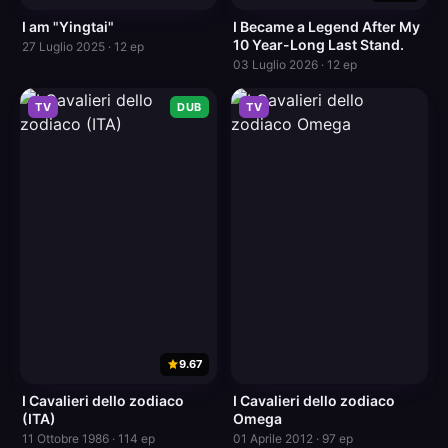
I am "Yingtai"
I Became a Legend After My
10 Year-Long Last Stand.
27 Luglio 2025 · 12 ep
03 Luglio 2026 · 12 ep
TV
DUB
TV
9.67
I Cavalieri dello zodiaco
I Cavalieri dello zodiaco
(ITA)
Omega
11 Ottobre 1986 · 114 ep
01 Aprile 2012 · 97 ep