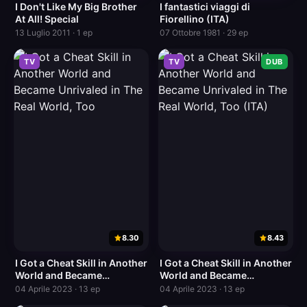
I Don't Like My Big Brother
I fantastici viaggi di
At All! Special
Fiorellino (ITA)
13 Luglio 2011 · 1 ep
07 Ottobre 1981 · 29 ep
TV
TV
DUB
8.30
8.43
I Got a Cheat Skill in Another
I Got a Cheat Skill in Another
World and Became
World and Became
Unrivaled in The Real World,
Unrivaled in The Real World,
04 Aprile 2023 · 13 ep
04 Aprile 2023 · 13 ep
Too
Too (ITA)