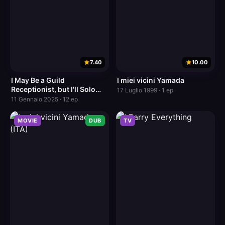
7.40
10.00
I May Be a Guild
I miei vicini Yamada
Receptionist, but I'll Solo
17 Luglio 1999 · 1 ep
Any Boss to Clock Out on
11 Gennaio 2025 · 12 ep
Time
MOVIE
DUB
TV