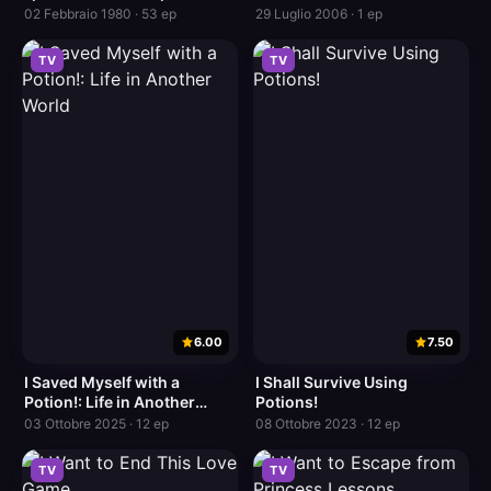
02 Febbraio 1980 · 53 ep
29 Luglio 2006 · 1 ep
TV
TV
6.00
7.50
I Saved Myself with a
I Shall Survive Using
Potion!: Life in Another
Potions!
World
03 Ottobre 2025 · 12 ep
08 Ottobre 2023 · 12 ep
TV
TV