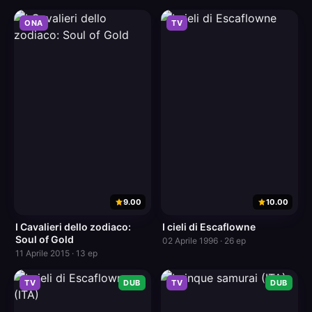
ONA
TV
9.00
10.00
I Cavalieri dello zodiaco:
I cieli di Escaflowne
Soul of Gold
02 Aprile 1996 · 26 ep
11 Aprile 2015 · 13 ep
TV
DUB
TV
DUB