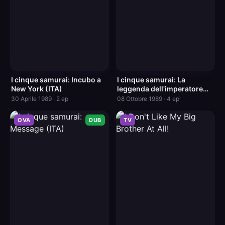
I cinque samurai: Incubo a
I cinque samurai: La
New York (ITA)
leggenda dell'imperatore
splendente (ITA)
30 Aprile 1989 · 2 ep
08 Ottobre 1989 · 4 ep
OVA
DUB
TV