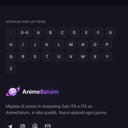
SFOGLIA PER LETTERA
.
0-9
A
B
C
D
E
F
G
H
I
J
K
L
M
N
O
P
Q
R
S
T
U
V
W
X
Y
Z
Anime
Saturn
Migliaia di anime in streaming Sub ITA e ITA su
AnimeSaturn, in alta qualità. Nuovi episodi ogni giorno.