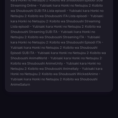
kara Honki no Netsujou 2: Koibito wa Shouboushi Episodi SUB
Streaming Online - Yubisaki kara Honki no Netsujou 2: Koibito
wa Shouboushi SUB ITA Lista episodi - Yubisaki kara Honki no
Netsujou 2: Koibito wa Shouboushi ITA Lista episodi - Yubisaki
kara Honki no Netsujou 2: Koibito wa Shouboushi Streaming
Lista episodi - Yubisaki kara Honki no Netsujou 2: Koibito wa
Shouboushi Streaming SUB ITA - Yubisaki kara Honki no
Netsujou 2: Koibito wa Shouboushi Streaming ITA - Yubisaki
kara Honki no Netsujou 2: Koibito wa Shouboushi Episodi ITA -
Yubisaki kara Honki no Netsujou 2: Koibito wa Shouboushi
Episodi SUB ITA - Yubisaki kara Honki no Netsujou 2: Koibito wa
Shouboushi AnimeWorld - Yubisaki kara Honki no Netsujou 2:
Koibito wa Shouboushi AnimeUnity - Yubisaki kara Honki no
Netsujou 2: Koibito wa Shouboushi AnimeItaly - Yubisaki kara
Honki no Netsujou 2: Koibito wa Shouboushi WickedAnime -
Yubisaki kara Honki no Netsujou 2: Koibito wa Shouboushi
AnimeSaturn