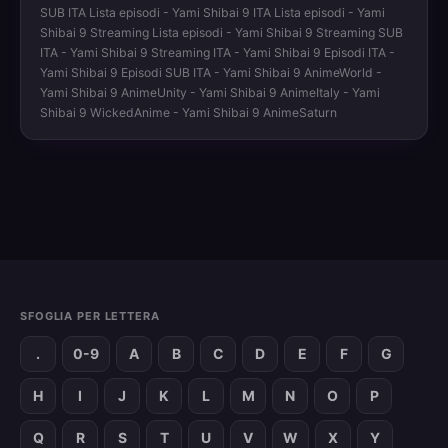
SUB ITA Lista episodi - Yami Shibai 9 ITA Lista episodi - Yami
Shibai 9 Streaming Lista episodi - Yami Shibai 9 Streaming SUB
ITA - Yami Shibai 9 Streaming ITA - Yami Shibai 9 Episodi ITA -
Yami Shibai 9 Episodi SUB ITA - Yami Shibai 9 AnimeWorld -
Yami Shibai 9 AnimeUnity - Yami Shibai 9 AnimeItaly - Yami
Shibai 9 WickedAnime - Yami Shibai 9 AnimeSaturn
SFOGLIA PER LETTERA
.
0-9
A
B
C
D
E
F
G
H
I
J
K
L
M
N
O
P
Q
R
S
T
U
V
W
X
Y