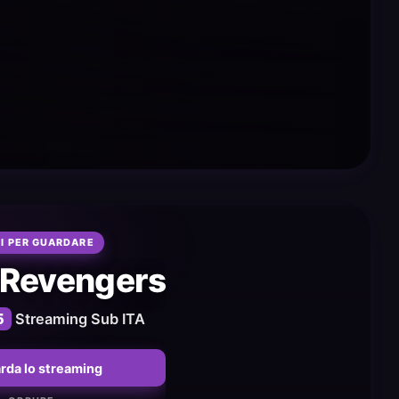
I PER GUARDARE
 Revengers
5
Streaming Sub ITA
rda lo streaming