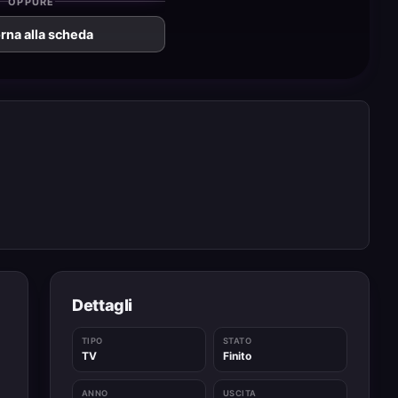
OPPURE
rna alla scheda
Dettagli
TIPO
STATO
TV
Finito
ANNO
USCITA