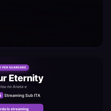
I PER GUARDARE
ur Eternity
tsu no Anata e
5
Streaming Sub ITA
rda lo streaming