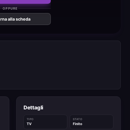
OPPURE
rna alla scheda
Dettagli
TIPO
STATO
TV
Finito