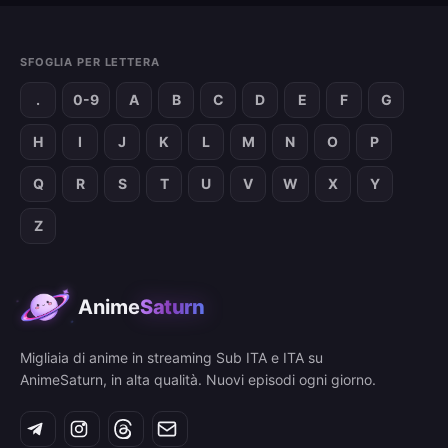
SFOGLIA PER LETTERA
.
0-9
A
B
C
D
E
F
G
H
I
J
K
L
M
N
O
P
Q
R
S
T
U
V
W
X
Y
Z
Anime
Saturn
Migliaia di anime in streaming Sub ITA e ITA su
AnimeSaturn, in alta qualità. Nuovi episodi ogni giorno.