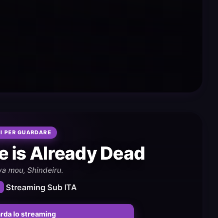
I PER GUARDARE
e is Already Dead
wa mou, Shindeiru.
Streaming Sub ITA
rda lo streaming