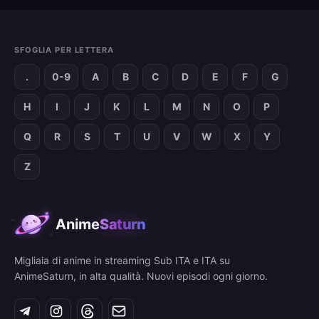
SFOGLIA PER LETTERA
.
0-9
A
B
C
D
E
F
G
H
I
J
K
L
M
N
O
P
Q
R
S
T
U
V
W
X
Y
Z
Anime
Saturn
Migliaia di anime in streaming Sub ITA e ITA su
AnimeSaturn, in alta qualità. Nuovi episodi ogni giorno.