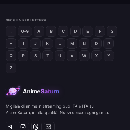
SFOGLIA PER LETTERA
.
0-9
A
B
C
D
E
F
G
H
I
J
K
L
M
N
O
P
Q
R
S
T
U
V
W
X
Y
Z
Anime
Saturn
Migliaia di anime in streaming Sub ITA e ITA su
AnimeSaturn, in alta qualità. Nuovi episodi ogni giorno.