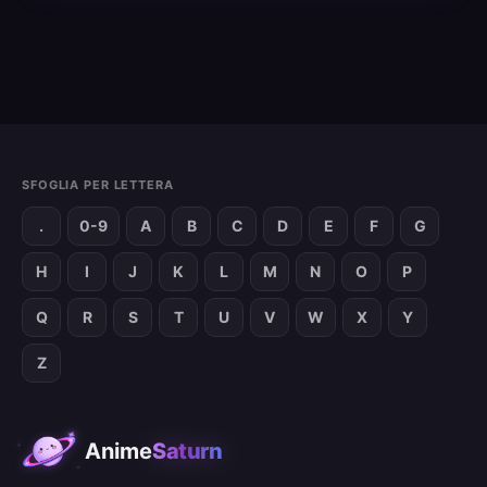
SFOGLIA PER LETTERA
.
0-9
A
B
C
D
E
F
G
H
I
J
K
L
M
N
O
P
Q
R
S
T
U
V
W
X
Y
Z
Anime
Saturn