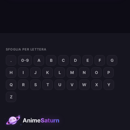
SFOGLIA PER LETTERA
.
0-9
A
B
C
D
E
F
G
H
I
J
K
L
M
N
O
P
Q
R
S
T
U
V
W
X
Y
Z
Anime
Saturn