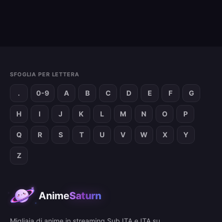
SFOGLIA PER LETTERA
.
0-9
A
B
C
D
E
F
G
H
I
J
K
L
M
N
O
P
Q
R
S
T
U
V
W
X
Y
Z
Anime
Saturn
Migliaia di anime in streaming Sub ITA e ITA su