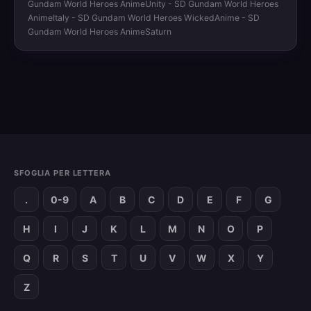
Gundam World Heroes AnimeUnity - SD Gundam World Heroes
AnimeItaly - SD Gundam World Heroes WickedAnime - SD
Gundam World Heroes AnimeSaturn
SFOGLIA PER LETTERA
.
0-9
A
B
C
D
E
F
G
H
I
J
K
L
M
N
O
P
Q
R
S
T
U
V
W
X
Y
Z