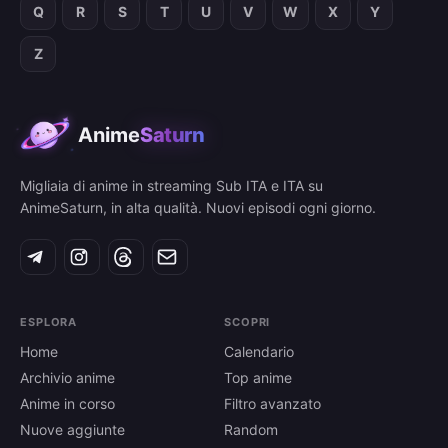
Q
R
S
T
U
V
W
X
Y
Z
Anime
Saturn
Migliaia di anime in streaming Sub ITA e ITA su
AnimeSaturn, in alta qualità. Nuovi episodi ogni giorno.
ESPLORA
SCOPRI
Home
Calendario
Archivio anime
Top anime
Anime in corso
Filtro avanzato
Nuove aggiunte
Random