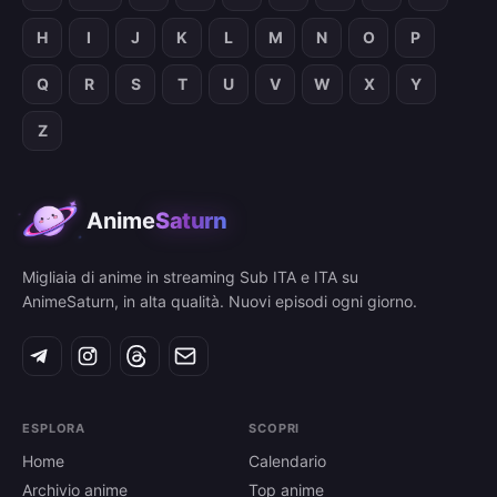
H
I
J
K
L
M
N
O
P
Q
R
S
T
U
V
W
X
Y
Z
Anime
Saturn
Migliaia di anime in streaming Sub ITA e ITA su
AnimeSaturn, in alta qualità. Nuovi episodi ogni giorno.
ESPLORA
SCOPRI
Home
Calendario
Archivio anime
Top anime