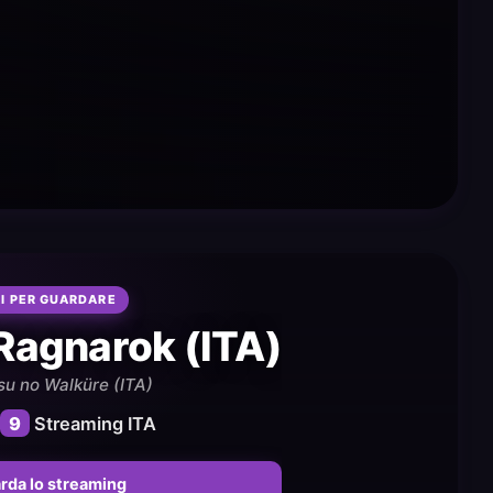
I PER GUARDARE
Ragnarok (ITA)
u no Walküre (ITA)
9
Streaming ITA
rda lo streaming