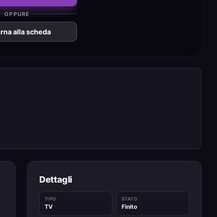
OPPURE
rna alla scheda
Dettagli
TIPO
STATO
TV
Finito