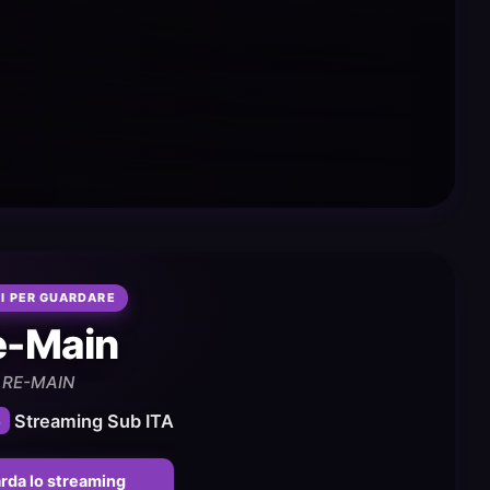
I PER GUARDARE
e-Main
RE-MAIN
6
Streaming Sub ITA
rda lo streaming