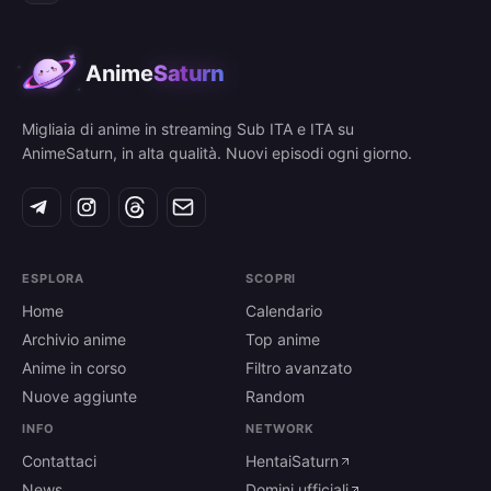
Anime
Saturn
Migliaia di anime in streaming Sub ITA e ITA su
AnimeSaturn, in alta qualità. Nuovi episodi ogni giorno.
ESPLORA
SCOPRI
Home
Calendario
Archivio anime
Top anime
Anime in corso
Filtro avanzato
Nuove aggiunte
Random
INFO
NETWORK
Contattaci
HentaiSaturn
News
Domini ufficiali