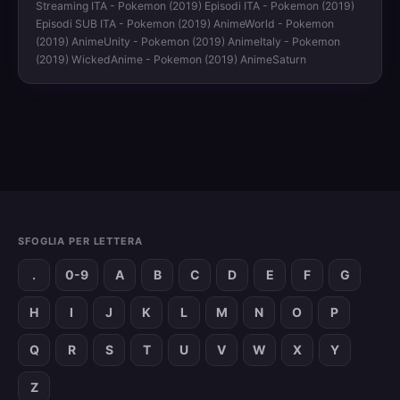
Streaming ITA - Pokemon (2019) Episodi ITA - Pokemon (2019)
Episodi SUB ITA - Pokemon (2019) AnimeWorld - Pokemon
(2019) AnimeUnity - Pokemon (2019) AnimeItaly - Pokemon
(2019) WickedAnime - Pokemon (2019) AnimeSaturn
SFOGLIA PER LETTERA
.
0-9
A
B
C
D
E
F
G
H
I
J
K
L
M
N
O
P
Q
R
S
T
U
V
W
X
Y
Z