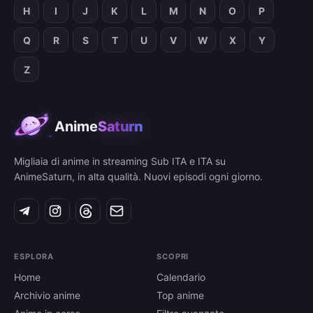
H
I
J
K
L
M
N
O
P
Q
R
S
T
U
V
W
X
Y
Z
Anime
Saturn
Migliaia di anime in streaming Sub ITA e ITA su
AnimeSaturn, in alta qualità. Nuovi episodi ogni giorno.
ESPLORA
SCOPRI
Home
Calendario
Archivio anime
Top anime