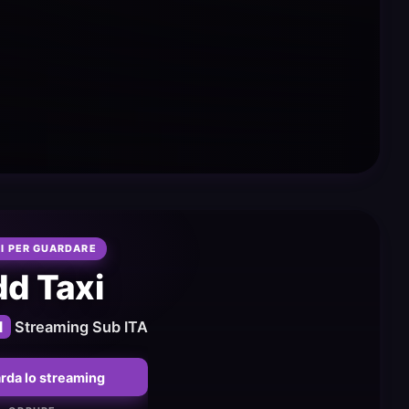
I PER GUARDARE
d Taxi
1
Streaming Sub ITA
rda lo streaming