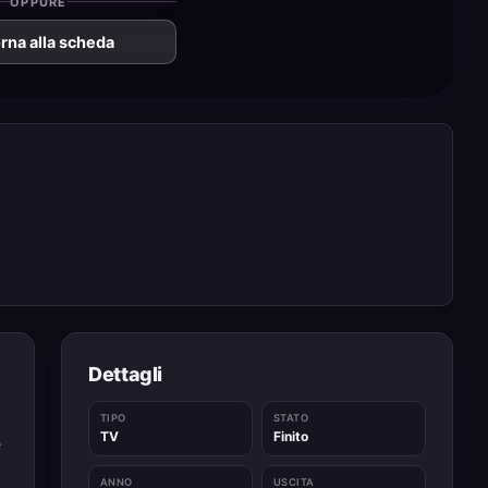
OPPURE
rna alla scheda
Dettagli
TIPO
STATO
TV
Finito
e
ANNO
USCITA