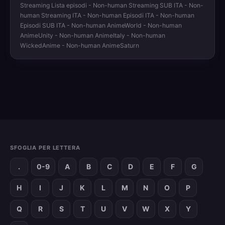
Streaming Lista episodi - Non-human Streaming SUB ITA - Non-
human Streaming ITA - Non-human Episodi ITA - Non-human
Episodi SUB ITA - Non-human AnimeWorld - Non-human
AnimeUnity - Non-human AnimeItaly - Non-human
WickedAnime - Non-human AnimeSaturn
SFOGLIA PER LETTERA
.
0-9
A
B
C
D
E
F
G
H
I
J
K
L
M
N
O
P
Q
R
S
T
U
V
W
X
Y