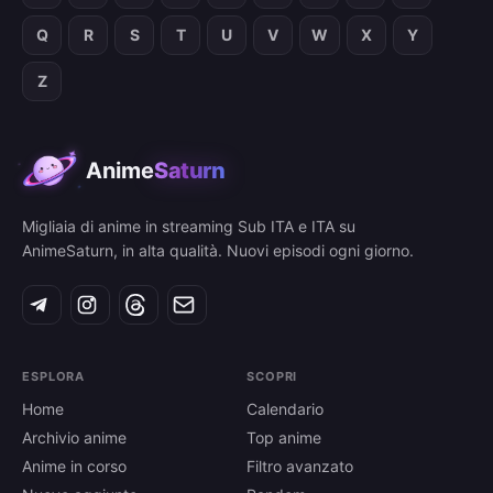
Q
R
S
T
U
V
W
X
Y
Z
Anime
Saturn
Migliaia di anime in streaming Sub ITA e ITA su
AnimeSaturn, in alta qualità. Nuovi episodi ogni giorno.
ESPLORA
SCOPRI
Home
Calendario
Archivio anime
Top anime
Anime in corso
Filtro avanzato