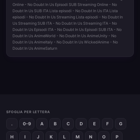
Online - No Doubt In Us Episodi SUB Streaming Online - No
Doubt In Us SUB ITA Lista episodi - No Doubt In Us ITA Lista
episodi - No Doubt In Us Streaming Lista episodi - No Doubt In
Us Streaming SUB ITA - No Doubt In Us Streaming ITA - No
Doubt In Us Episodi ITA - No Doubt In Us Episodi SUB ITA - No
Doubt In Us AnimeWorld - No Doubt In Us AnimeUnity - No
Doubt In Us AnimeItaly - No Doubt In Us WickedAnime - No
Doubt In Us AnimeSaturn
SFOGLIA PER LETTERA
.
0-9
A
B
C
D
E
F
G
H
I
J
K
L
M
N
O
P