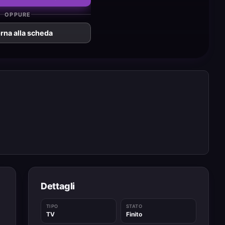
OPPURE
rna alla scheda
Dettagli
TIPO
STATO
TV
Finito
a