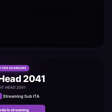
I PER GUARDARE
 Head 2041
HT HEAD 2041
Streaming Sub ITA
rda lo streaming