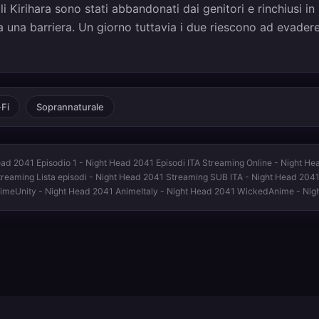
elli Kirihara sono stati abbandonati dai genitori e rinchiusi in
a una barriera. Un giorno tuttavia i due riescono ad evader
-Fi
Soprannaturale
ad 2041 Episodio 1 - Night Head 2041 Episodi ITA Streaming Online - Night H
 Streaming Lista episodi - Night Head 2041 Streaming SUB ITA - Night Head 204
nimeUnity - Night Head 2041 AnimeItaly - Night Head 2041 WickedAnime - Ni