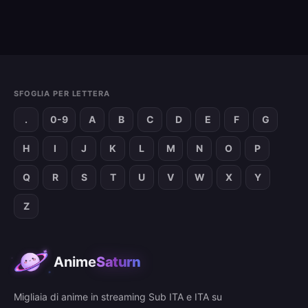
SFOGLIA PER LETTERA
.
0-9
A
B
C
D
E
F
G
H
I
J
K
L
M
N
O
P
Q
R
S
T
U
V
W
X
Y
Z
Anime
Saturn
Migliaia di anime in streaming Sub ITA e ITA su