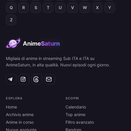
Q
R
S
T
U
V
W
X
Y
Z
Anime
Saturn
Migliaia di anime in streaming Sub ITA e ITA su
AnimeSaturn, in alta qualità. Nuovi episodi ogni giorno.
ESPLORA
SCOPRI
Home
Calendario
Archivio anime
Top anime
Anime in corso
Filtro avanzato
Nuove aggiunte
Random