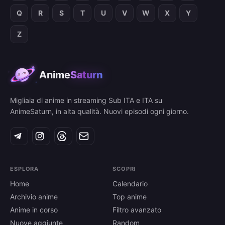
Q
R
S
T
U
V
W
X
Y
Z
Anime
Saturn
Migliaia di anime in streaming Sub ITA e ITA su
AnimeSaturn, in alta qualità. Nuovi episodi ogni giorno.
ESPLORA
SCOPRI
Home
Calendario
Archivio anime
Top anime
Anime in corso
Filtro avanzato
Nuove aggiunte
Random