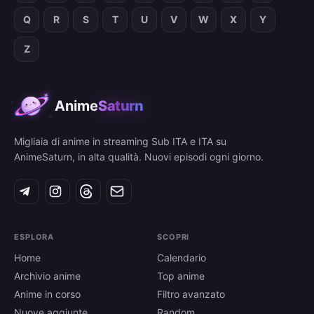
Q
R
S
T
U
V
W
X
Y
Z
Anime
Saturn
Migliaia di anime in streaming Sub ITA e ITA su
AnimeSaturn, in alta qualità. Nuovi episodi ogni giorno.
ESPLORA
SCOPRI
Home
Calendario
Archivio anime
Top anime
Anime in corso
Filtro avanzato
Nuove aggiunte
Random