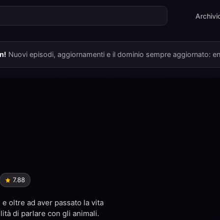
Archivi
n!
Nuovi episodi, aggiornamenti e il dominio sempre aggiornato: ent
 Knight Knows
he Supermarket
Shadow Realm
a
 in Mongolia
Jobless
 System
8.68
7.88
7.89
7.76
8.23
9.19
7.84
8.82
onducendo una vita serena
ttraversano una zona da sempre
 e oltre ad aver passato la vita
 resa prigioniera dall'impero
eri umanoidi con
emella di Yuru stranamente
izzarra, considerata un essere
 il quindicenne Elma, che
ità di parlare con gli animali.
 per mettere a disposizione le
la monotonia del lavoro e della
ō, una catgirl poco ordinaria: