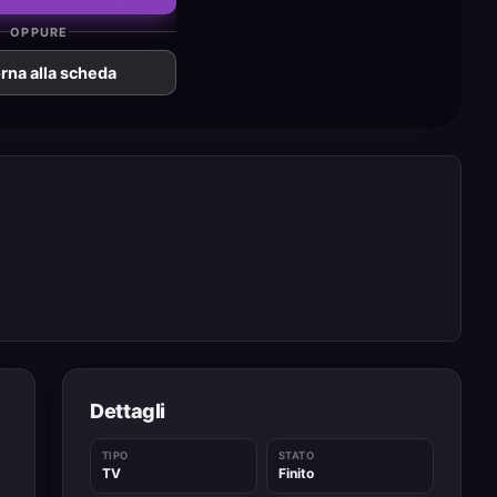
OPPURE
rna alla scheda
Dettagli
TIPO
STATO
TV
Finito