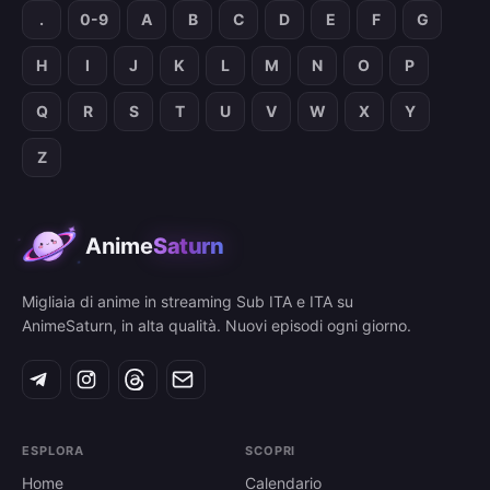
.
0-9
A
B
C
D
E
F
G
H
I
J
K
L
M
N
O
P
Q
R
S
T
U
V
W
X
Y
Z
Anime
Saturn
Migliaia di anime in streaming Sub ITA e ITA su
AnimeSaturn, in alta qualità. Nuovi episodi ogni giorno.
ESPLORA
SCOPRI
Home
Calendario