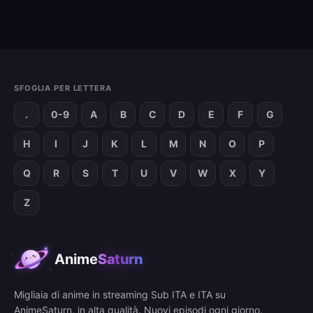
SFOGLIA PER LETTERA
.
0-9
A
B
C
D
E
F
G
H
I
J
K
L
M
N
O
P
Q
R
S
T
U
V
W
X
Y
Z
Anime
Saturn
Migliaia di anime in streaming Sub ITA e ITA su
AnimeSaturn, in alta qualità. Nuovi episodi ogni giorno.