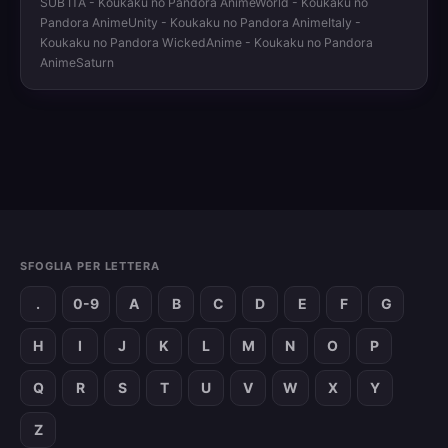
SUB ITA - Koukaku no Pandora AnimeWorld - Koukaku no
Pandora AnimeUnity - Koukaku no Pandora AnimeItaly -
Koukaku no Pandora WickedAnime - Koukaku no Pandora
AnimeSaturn
SFOGLIA PER LETTERA
.
0-9
A
B
C
D
E
F
G
H
I
J
K
L
M
N
O
P
Q
R
S
T
U
V
W
X
Y
Z