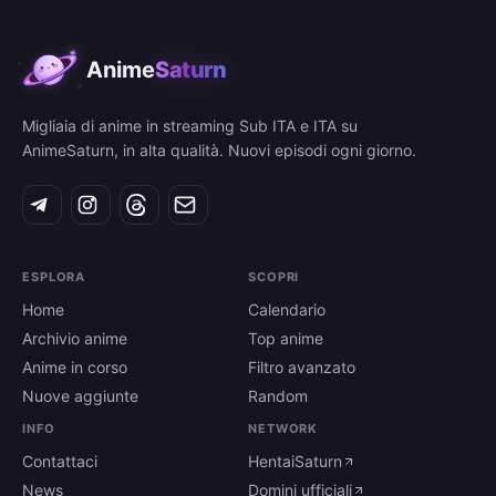
Anime
Saturn
Migliaia di anime in streaming Sub ITA e ITA su
AnimeSaturn, in alta qualità. Nuovi episodi ogni giorno.
ESPLORA
SCOPRI
Home
Calendario
Archivio anime
Top anime
Anime in corso
Filtro avanzato
Nuove aggiunte
Random
INFO
NETWORK
Contattaci
HentaiSaturn
News
Domini ufficiali