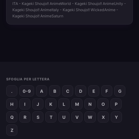
ITA - Kageki Shoujo!! AnimeWorld - Kageki Shoujo!! AnimeUnity -
Kageki Shoujo!! AnimeItaly - Kageki Shoujo!! WickedAnime -
Kageki Shoujo!! AnimeSaturn
SFOGLIA PER LETTERA
.
0-9
A
B
C
D
E
F
G
H
I
J
K
L
M
N
O
P
Q
R
S
T
U
V
W
X
Y
Z