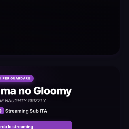
I PER GUARDARE
uma no Gloomy
E NAUGHTY GRIZZLY
0
Streaming Sub ITA
rda lo streaming