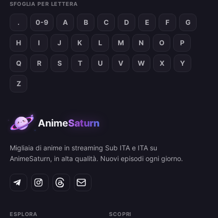
SFOGLIA PER LETTERA
.
0-9
A
B
C
D
E
F
G
H
I
J
K
L
M
N
O
P
Q
R
S
T
U
V
W
X
Y
Z
Anime
Saturn
Migliaia di anime in streaming Sub ITA e ITA su
AnimeSaturn, in alta qualità. Nuovi episodi ogni giorno.
ESPLORA
SCOPRI