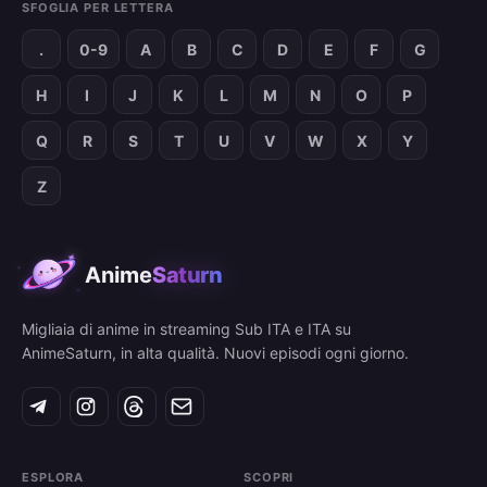
SFOGLIA PER LETTERA
.
0-9
A
B
C
D
E
F
G
H
I
J
K
L
M
N
O
P
Q
R
S
T
U
V
W
X
Y
Z
Anime
Saturn
Migliaia di anime in streaming Sub ITA e ITA su
AnimeSaturn, in alta qualità. Nuovi episodi ogni giorno.
ESPLORA
SCOPRI