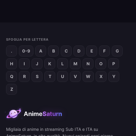
SFOGLIA PER LETTERA
.
0-9
A
B
C
D
E
F
G
H
I
J
K
L
M
N
O
P
Q
R
S
T
U
V
W
X
Y
Z
Anime
Saturn
Migliaia di anime in streaming Sub ITA e ITA su
AnimeSaturn, in alta qualità. Nuovi episodi ogni giorno.