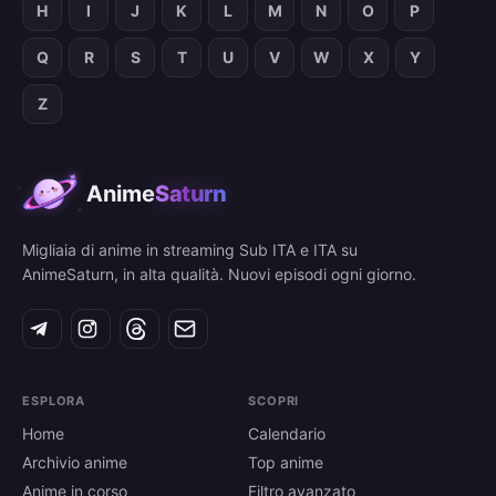
H
I
J
K
L
M
N
O
P
Q
R
S
T
U
V
W
X
Y
Z
Anime
Saturn
Migliaia di anime in streaming Sub ITA e ITA su
AnimeSaturn, in alta qualità. Nuovi episodi ogni giorno.
ESPLORA
SCOPRI
Home
Calendario
Archivio anime
Top anime
Anime in corso
Filtro avanzato