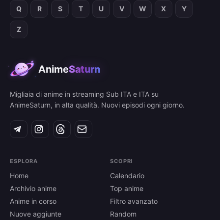
Q
R
S
T
U
V
W
X
Y
Z
Anime
Saturn
Migliaia di anime in streaming Sub ITA e ITA su
AnimeSaturn, in alta qualità. Nuovi episodi ogni giorno.
ESPLORA
SCOPRI
Home
Calendario
Archivio anime
Top anime
Anime in corso
Filtro avanzato
Nuove aggiunte
Random