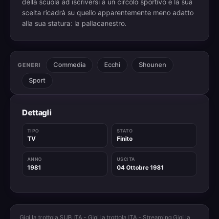
della scuola ad iscriversi a un circolo sportivo e la sua
scelta ricadrà su quello apparentemente meno adatto
alla sua statura: la pallacanestro.
Commedia
Ecchi
Shounen
GENERI
Sport
Dettagli
TIPO
STATO
TV
Finito
ANNO
USCITA
1981
04 Ottobre 1981
Gigi la trottola SUB ITA - Gigi la trottola ITA - Streaming Gigi la