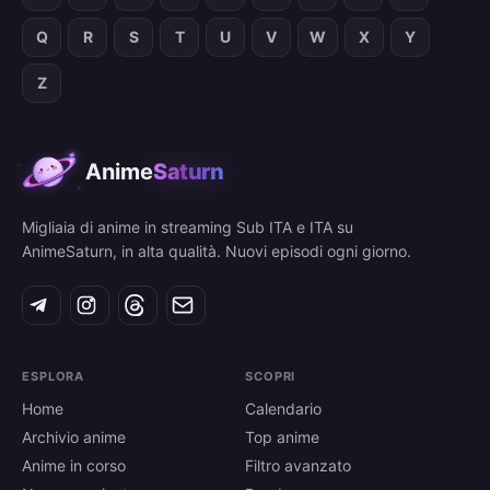
Q
R
S
T
U
V
W
X
Y
Z
Anime
Saturn
Migliaia di anime in streaming Sub ITA e ITA su
AnimeSaturn, in alta qualità. Nuovi episodi ogni giorno.
ESPLORA
SCOPRI
Home
Calendario
Archivio anime
Top anime
Anime in corso
Filtro avanzato