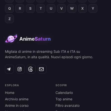
Q
R
S
T
U
V
W
X
Y
Z
Anime
Saturn
Migliaia di anime in streaming Sub ITA e ITA su
AnimeSaturn, in alta qualità. Nuovi episodi ogni giorno.
ESPLORA
SCOPRI
Home
Calendario
Archivio anime
Top anime
Anime in corso
Filtro avanzato