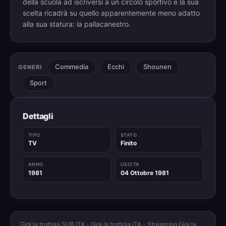
della scuola ad iscriversi a un circolo sportivo e la sua
scelta ricadrà su quello apparentemente meno adatto
alla sua statura: la pallacanestro.
Commedia
Ecchi
Shounen
GENERI
Sport
Dettagli
TIPO
STATO
TV
Finito
ANNO
USCITA
1981
04 Ottobre 1981
Gigi la trottola SUB ITA - Gigi la trottola ITA - Streaming Gigi la